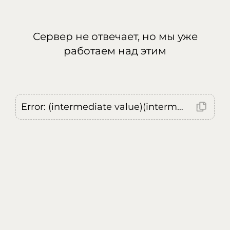
Сервер не отвечает, но мы уже
работаем над этим
Error: (intermediate value)(intermediate value)(intermediate value).replaceAll is not a function