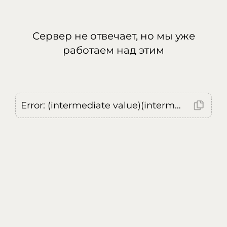
Сервер не отвечает, но мы уже
работаем над этим
Error: (intermediate value)(intermediate value)(intermediate value).replaceAll is not a function