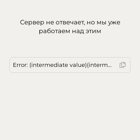
Сервер не отвечает, но мы уже
работаем над этим
Error: (intermediate value)(intermediate value)(intermediate value).replaceAll is not a function