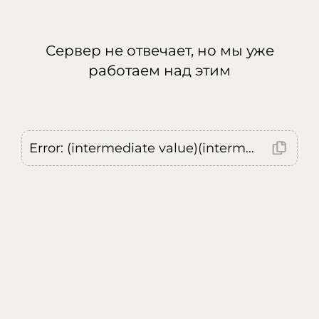
Сервер не отвечает, но мы уже
работаем над этим
Error: (intermediate value)(intermediate value)(intermediate value).replaceAll is not a function