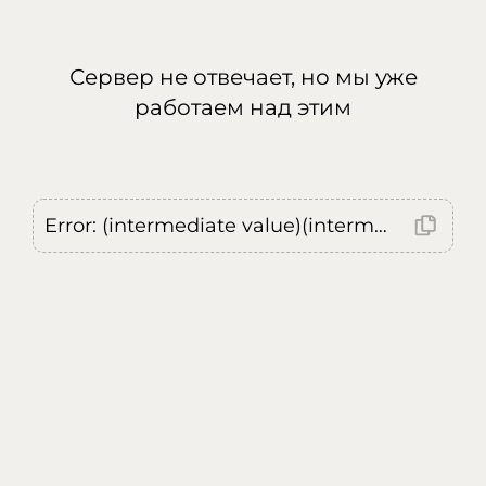
Сервер не отвечает, но мы уже
работаем над этим
Error: (intermediate value)(intermediate value)(intermediate value).replaceAll is not a function