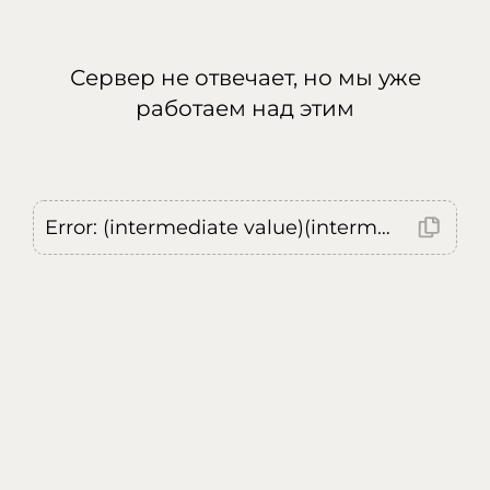
Сервер не отвечает, но мы уже
работаем над этим
Error: (intermediate value)(intermediate value)(intermediate value).replaceAll is not a function