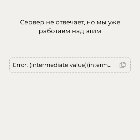
Сервер не отвечает, но мы уже
работаем над этим
Error: (intermediate value)(intermediate value)(intermediate value).replaceAll is not a function