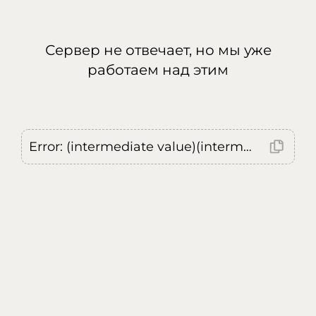
Сервер не отвечает, но мы уже
работаем над этим
Error: (intermediate value)(intermediate value)(intermediate value).replaceAll is not a function